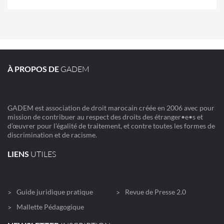
À PROPOS DE
GADEM
GADEM est association de droit marocain créée en 2006 avec pour
mission de contribuer au respect des droits des étranger•e•s et
d’œuvrer pour l’égalité de traitement, et contre toutes les formes de
discrimination et de racisme.
LIENS
UTILES
Guide juridique pratique
Revue de Presse 2.0
Mallette Pédagogique