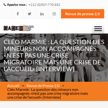
Appelez nous :
+212 (0)537-770-332
Revue de presse 2.0
CLÉO MARMIÉ : LA QUESTION DES
MINEURS NON ACCOMPAGNÉS
«N’EST PAS UNE CRISE
MIGRATOIRE MAIS UNE CRISE DE
L’ACCUEIL» [INTERVIEW]
Accueil
Revue de Presse 2.0
Cléo Marmié : La question des mineurs non
accompagnés «n’est pas une crise migratoire mais
une crise de l’accueil» [Interview]