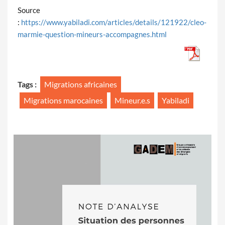
Source
:
https://www.yabiladi.com/articles/details/121922/cleo-
marmie-question-mineurs-accompagnes.html
Tags :
Migrations africaines
Migrations marocaines
Mineur.e.s
Yabiladi