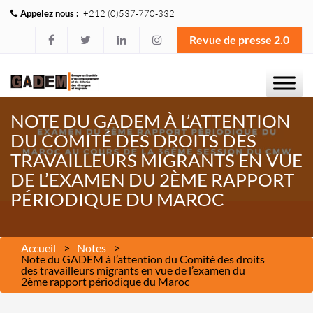
Appelez nous :
+212 (0)537-770-332
Revue de presse 2.0
NOTE DU GADEM À L’ATTENTION
DU COMITÉ DES DROITS DES
TRAVAILLEURS MIGRANTS EN VUE
DE L’EXAMEN DU 2ÈME RAPPORT
PÉRIODIQUE DU MAROC
Accueil
Notes
Note du GADEM à l’attention du Comité des droits
des travailleurs migrants en vue de l’examen du
2ème rapport périodique du Maroc