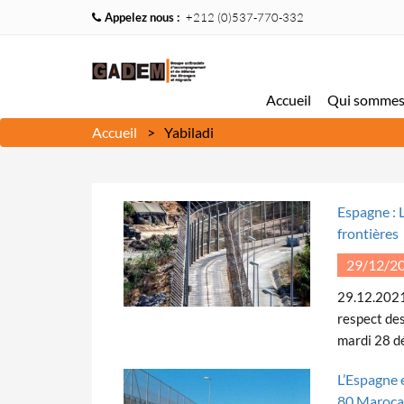
Appelez nous :
+212 (0)537-770-332
Accueil
Qui sommes
Accueil
Yabiladi
Espagne : 
frontières
29/12/2
29.12.2021
respect des
mardi 28 dé
L’Espagne 
80 Marocai