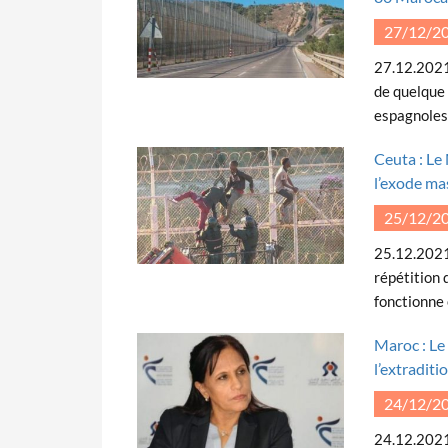
27/12/2
27.12.2021
de quelque 
espagnoles
Ceuta : Le
l’exode ma
25/12/2
25.12.2021 
répétition 
fonctionne 
Maroc : Le
l’extraditi
24/12/2
24.12.2021