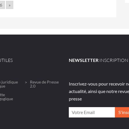
6
»
TILES
NEWSLETTER
INSCRIPTION
 juridique
Revue de Presse
Inscrivez-vous pour recevoir n
que
2.0
actualité, ainsi que notre revu
tte
presse
gogique