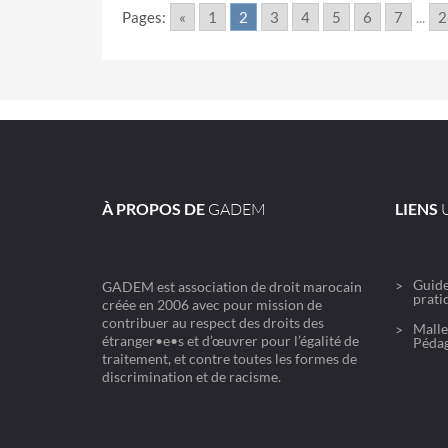
Pages:
«
1
2
3
4
5
6
7
...
2
À PROPOS DE
GADEM
LIENS
U
Guide
GADEM est association de droit marocain
prati
créée en 2006 avec pour mission de
contribuer au respect des droits des
Malle
étranger•e•s et d’œuvrer pour l’égalité de
Péda
traitement, et contre toutes les formes de
discrimination et de racisme.