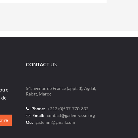
CONTACT
US
54, avenue de France (appt. 3), Agdal,
otre
Rabat, Maroc
e de
Phone:
+212 (0)537-770-332
Email:
contact@gadem-asso.org
Ou:
gademm@gmail.com