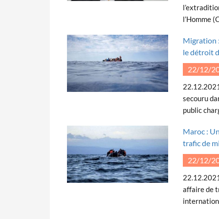
l’extraditi
l’Homme (C
Migration 
le détroit 
22/12/2
22.12.2021
secouru dan
public char
Maroc : Un
trafic de m
22/12/2
22.12.2021
affaire de 
internation