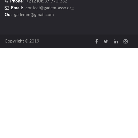
Phone:
+212 (0)537-770-332
Email:
contact@gadem-asso.org
Ou:
gademm@gmail.com
Copyright © 2019