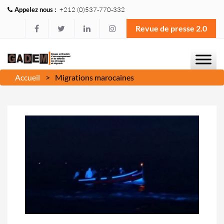
Appelez nous :
+212 (0)537-770-332
Revue de presse 2.0
Accueil
Migrations marocaines